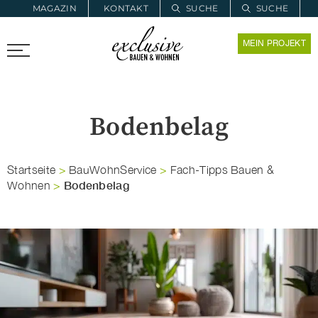
MAGAZIN
KONTAKT
SUCHE
SUCHE
ZUR MERKLISTE
MEIN PROJEKT
PROARCHITEC
PROINSTALL
Bodenbelag
Startseite
>
BauWohnService
>
Fach-Tipps Bauen &
Bodenbelag
Wohnen
>