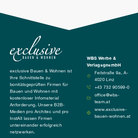
Effekt.
Aufdachmontage ist machbar.
WBS Werbe &
VerlagsgesmbH
exclusive Bauen & Wohnen ist
Feilstraße 9a, A-
Ihre Schnittstelle zu
4020 Linz
bonitätsgeprüften Firmen für
+43 732 90599-0
Bauen und Wohnen mit
office@wbs-
kostenloser Infomaterial
team.at
Anforderung. Unsere B2B-
www.exclusive-
Medien pro Architec und pro
bauen-wohnen.at
InstAll lassen Firmen
untereinander erfolgreich
netzwerken.