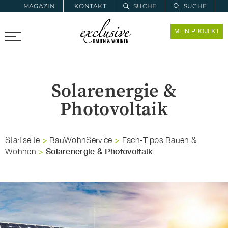
MAGAZIN
KONTAKT
SUCHE
SUCHE
ZUR MERKLISTE
MEIN PROJEKT
PROARCHITEC
PROINSTALL
Solarenergie &
Photovoltaik
Startseite
>
BauWohnService
>
Fach-Tipps Bauen &
Solarenergie & Photovoltaik
Wohnen
>